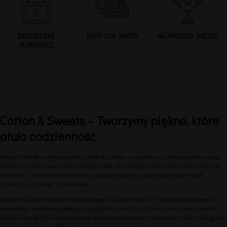
BEZPIECZNE
RATY LUB PAYPO
NAJWYŻSZA JAKOŚĆ
PŁATNOŚCI
Cotton & Sweets – Tworzymy piękno, które
otula codzienność
Ponad 10 lat temu stworzyliśmy Cotton & Sweets z marzenia o świecie pełnym ciepła,
bliskości i rzeczy tworzonych z sercem. Nie zaczynaliśmy od biznesu. Zaczynaliśmy
od miłości – do dzieciństwa, natury, pięknych wnętrz i codziennych chwil, które
pozostają w pamięci na całe życie.
Wierzymy, że dom to coś znacznie więcej niż cztery ściany. To pierwsze spojrzenia
noworodka, spokojne popołudnia spędzone z rodziną, ciche rozmowy przed snem,
ulubiony kocyk, który daje poczucie bezpieczeństwa, oraz miejsce przy kominku, gdzie
odpoczywają nasi najbliżsi – również ci czworonożni.