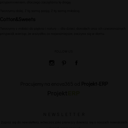
przypomnieniem, dlaczego zaczęliśmy tę drogę.
Tworzymy dalej. Z tą samą pasją. Z tą samą miłością.
Cotton&Sweets
Tworzymy z miłości do piękna i natury — dla dzieci, dorosłych oraz ich czworonożnych
przyjaciół, wierząc, że wszystko, co najważniejsze, zaczyna się w domu.
FOLLOW US
Pracujemy na enova365 od
Projekt-ERP
N E W S L E T T E R
Zapisz się do newslettera, wówczas jako pierwszy dowiesz się o naszych nowościach