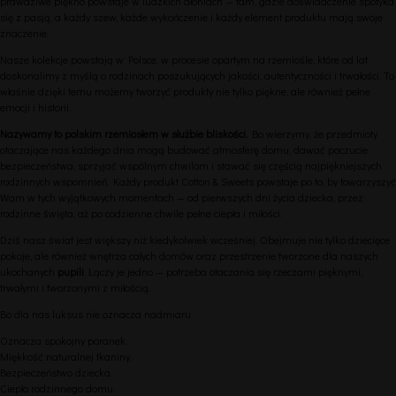
prawdziwe piękno powstaje w ludzkich dłoniach — tam, gdzie doświadczenie spotyka
się z pasją, a każdy szew, każde wykończenie i każdy element produktu mają swoje
znaczenie.
Nasze kolekcje powstają w Polsce, w procesie opartym na rzemiośle, które od lat
doskonalimy z myślą o rodzinach poszukujących jakości, autentyczności i trwałości. To
właśnie dzięki temu możemy tworzyć produkty nie tylko piękne, ale również pełne
emocji i historii.
Nazywamy to polskim rzemiosłem w służbie bliskości.
Bo wierzymy, że przedmioty
otaczające nas każdego dnia mogą budować atmosferę domu, dawać poczucie
bezpieczeństwa, sprzyjać wspólnym chwilom i stawać się częścią najpiękniejszych
rodzinnych wspomnień. Każdy produkt Cotton & Sweets powstaje po to, by towarzyszyć
Wam w tych wyjątkowych momentach — od pierwszych dni życia dziecka, przez
rodzinne święta, aż po codzienne chwile pełne ciepła i miłości.
Dziś nasz świat jest większy niż kiedykolwiek wcześniej. Obejmuje nie tylko dziecięce
pokoje, ale również wnętrza całych domów oraz przestrzenie tworzone dla naszych
ukochanych
pupili
. Łączy je jedno — potrzeba otaczania się rzeczami pięknymi,
trwałymi i tworzonymi z miłością.
Bo dla nas luksus nie oznacza nadmiaru.
Oznacza spokojny poranek.
Miękkość naturalnej tkaniny.
Bezpieczeństwo dziecka.
Ciepło rodzinnego domu.