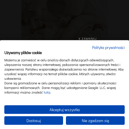
X ZAMKNIJ
Polityka prywatności
Używamy plików cookie
Możemy je zamieścić w celu analizy danych dotyczących odwiedzających,
ulepszenia naszej strony internetowej, pokazania spersonalizowanych treści i
zapewnienia Państwu wspaniałego doświadczenia na stronie internetowej. Aby
uzyskać więcej informacji na temat plików cookie, których używamy, otwórz
ustawienia.
ZESTAW NIEMOWLĘCY BOHO TWIST WANILIOWY
Dane są gromadzone w celu personalizacji reklam i pomiaru skuteczności
kampanii reklamowych. Dane mogą być udostępniane Google LLC, więcej
1 050,00 zł
WYBIERZ JĘZYK
informacji można znaleźć
tutaj
.
Akceptuj wszystko
PL
EN
Dostosuj
Nie zgadzam się