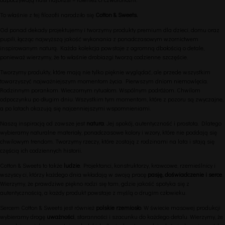
To właśnie z tej filozofii narodziło się
Cotton & Sweets.
Od ponad dekady projektujemy i tworzymy produkty premium dla dzieci, domu oraz
pupili, łącząc najwyższą jakość wykonania z ponadczasowym wzornictwem
inspirowanym naturą. Każda kolekcja powstaje z ogromną dbałością o detale,
ponieważ wierzymy, że to właśnie drobiazgi tworzą codzienne szczęście.
Tworzymy produkty, które mają nie tylko pięknie wyglądać, ale przede wszystkim
towarzyszyć najważniejszym momentom życia. Pierwszym dniom niemowlęcia.
Rodzinnym porankom. Wieczornym rytuałom. Wspólnym podróżom. Chwilom
odpoczynku po długim dniu. Wszystkim tym momentom, które z pozoru są zwyczajne,
a po latach okazują się najcenniejszymi wspomnieniami.
Naszą inspiracją od zawsze jest
natura
. Jej spokój, autentyczność i prostota. Dlatego
wybieramy naturalne materiały, ponadczasowe kolory i wzory, które nie poddają się
chwilowym trendom. Tworzymy rzeczy, które zostają z rodzinami na lata i stają się
częścią ich codziennych historii.
Cotton & Sweets to także
ludzie
. Projektanci, konstruktorzy, krawcowe, rzemieślnicy i
wszyscy ci, którzy każdego dnia wkładają w swoją pracę
pasję, doświadczenie i serce
.
Wierzymy, że prawdziwe piękno rodzi się tam, gdzie jakość spotyka się z
autentycznością, a każdy produkt powstaje z myślą o drugim człowieku.
Sercem Cotton & Sweets jest również
polskie rzemiosło
. W świecie masowej produkcji
wybieramy drogę
uważności
, staranności i szacunku do każdego detalu. Wierzymy, że