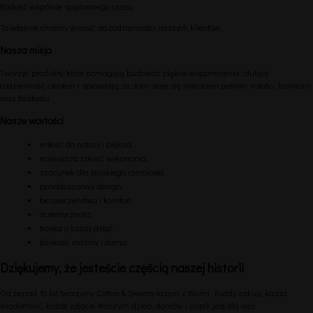
Radość wspólnie spędzanego czasu.
To właśnie chcemy wnosić do codzienności naszych klientów.
Nasza misja
Tworzyć produkty, które pomagają budować piękne wspomnienia, otulają
codzienność ciepłem i sprawiają, że dom staje się miejscem pełnym miłości, harmonii
oraz bliskości.
Nasze wartości
miłość do natury i piękna,
najwyższa jakość wykonania,
szacunek dla polskiego rzemiosła,
ponadczasowy design,
bezpieczeństwo i komfort,
autentyczność,
troska o każdy detal,
bliskość rodziny i domu.
Dziękujemy, że jesteście częścią naszej historii
Od ponad 10 lat tworzymy Cotton & Sweets razem z Wami. Każdy zakup, każda
wiadomość, każde zdjęcie Waszych dzieci, domów i pupili jest dla nas