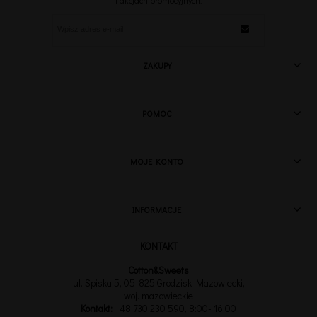
i akcjach promocyjnych.
ZAKUPY
POMOC
MOJE KONTO
INFORMACJE
Cotton&Sweets
ul. Spiska 5, 05-825 Grodzisk Mazowiecki,
woj. mazowieckie
Kontakt:
+48 730 230 590
, 8:00- 16:00