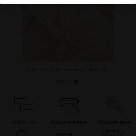
ROŻEK NIEMOWLĘCY BOHO BOUCLE WANILIOWY
179,00 zł
CZAT ONLINE
SZYJEMY W POLSCE
TWORZYMY MAGIĘ