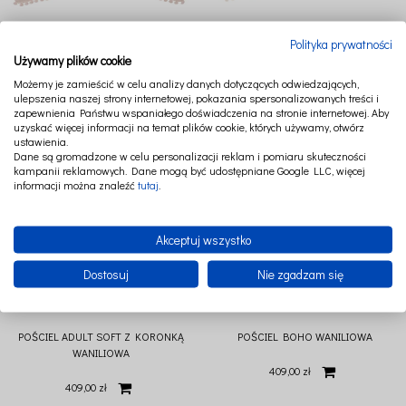
PODUSZKA Z KORONKĄ SOFT
PODUSZKA Z KORONKĄ SOFT
Polityka prywatności
PUDROWY RÓŻ
WANILIOWA
Używamy plików cookie
Możemy je zamieścić w celu analizy danych dotyczących odwiedzających,
65,00 zł
65,00 zł
ulepszenia naszej strony internetowej, pokazania spersonalizowanych treści i
zapewnienia Państwu wspaniałego doświadczenia na stronie internetowej. Aby
uzyskać więcej informacji na temat plików cookie, których używamy, otwórz
ustawienia.
Dane są gromadzone w celu personalizacji reklam i pomiaru skuteczności
kampanii reklamowych. Dane mogą być udostępniane Google LLC, więcej
informacji można znaleźć
tutaj
.
Akceptuj wszystko
Dostosuj
Nie zgadzam się
POŚCIEL ADULT SOFT Z KORONKĄ
POŚCIEL BOHO WANILIOWA
WANILIOWA
409,00 zł
409,00 zł