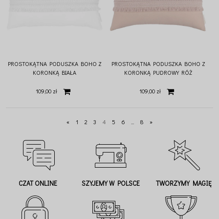
PROSTOKĄTNA PODUSZKA BOHO Z
PROSTOKĄTNA PODUSZKA BOHO Z
KORONKĄ BIAŁA
KORONKĄ PUDROWY RÓŻ
109,00 zł
109,00 zł
«
1
2
3
4
5
6
...
8
»
CZAT ONLINE
SZYJEMY W POLSCE
TWORZYMY MAGIĘ