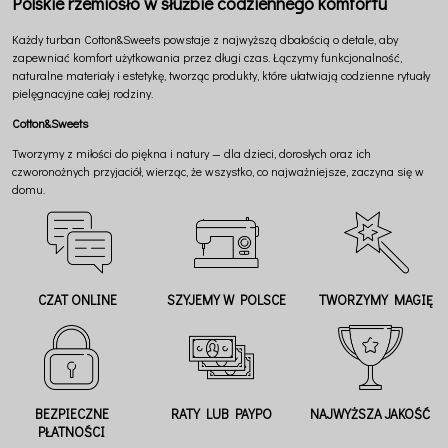
Polskie rzemiosło w służbie codziennego komfortu
Każdy turban Cotton&Sweets powstaje z najwyższą dbałością o detale, aby
zapewniać komfort użytkowania przez długi czas. Łączymy funkcjonalność,
naturalne materiały i estetykę, tworząc produkty, które ułatwiają codzienne rytuały
pielęgnacyjne całej rodziny.
Cotton&Sweets
Tworzymy z miłości do piękna i natury — dla dzieci, dorosłych oraz ich
czworonożnych przyjaciół, wierząc, że wszystko, co najważniejsze, zaczyna się w
domu.
CZAT ONLINE
SZYJEMY W POLSCE
TWORZYMY MAGIĘ
BEZPIECZNE
RATY LUB PAYPO
NAJWYŻSZA JAKOŚĆ
PŁATNOŚCI