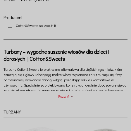
Producent
Cotton&Sweets sp. zo.o.
(11)
Turbany – wygodne suszenie włosów dla dzieci i
dorosłych | Cotton&Sweets
Turbany Cotton&Sweets to praktyczna alternatywa dla ciężkich ręczników, które
zsuwają się z głowy i obciążają mokre włosy. Wykonane ze 100% miękkiej froty
bambusowej, doskonale chłoną wilgoć, pozostając lekkie i komfortowe w
użytkowaniu. Specjalnie zaprojektowana konstrukcja idealnie dopasowuje się do
kształtu głowy, utrzymuje włosy na miejscu i zapinana jest na uroczy kokosowy
guziczek. Dostępne w rozmiarach dla dzieci i dorosłych, ułatwiają codzienną
Rozwiń
pielęgnację, pomagają chronić włosy przed ugniataniem i sprawiają, że suszenie
staje się szybkie, wygodne oraz przyjemne.
TURBANY
Cotton&Sweets
Tworzymy z miłości do piękna i natury — dla dzieci, dorosłych oraz ich
czworonożnych przyjaciół, wierząc, że w