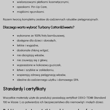
wielorazowymi płatkami kosmetycznymi,
opaskami Pin-Up Care,
miękkimi ręcznikami.
Razem tworzą kompletny zestaw do codziennych rytuałów pielęgnacyjnych.
Dlaczego warto wybrać Turbany Cotton&Sweets?
wykonane ze 100% froty bambusowej,
dostępne dla dzieci i dorosłych,
lekkie i wygodne,
doskonale chłoną wilgoć,
nie obciążają włosów,
nie zsuwają się z głowy,
wyposażone w kokosowy guziczek,
łatwe i szybkie w zakładaniu,
wspierają zdrową pielęgnację włosów,
idealne do codziennego użytku i domowego SPA.
Standardy i certyfikaty
Wszystkie materiały użyte do produkcji posiadają certyfikat OEKO-TEX® Standard
100 w klasie I, co potwierdza ich bezpieczeństwo dla niemowląt i małych dzieci.