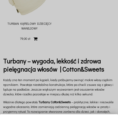
TURBAN KĄPIELOWY DZIECIĘCY
WANILIOWY
79,00 zł
Turbany – wygoda, lekkość i zdrowa
pielęgnacja włosów | Cotton&Sweets
Każdy zna ten moment po kąpieli, kiedy próbujemy owinąć mokre włosy ciężkim
ręcznikiem. Powstaje niestabilna konstrukcja, która po chwili zsuwa się z głowy i
ląduje na podłodze. Jeszcze większym wyzwaniem jest osuszenie włosów
dziecka, które rzadko pozostaje w miejscu dłużej niż kilka sekund.
Właśnie dlatego powstały
Turbany Cotton&Sweets
– praktyczne, lekkie i niezwykle
wygodne akcesoria, które zamieniają codzienną pielęgnację włosów w prosty i
przyjemny rytuał. To rozwiązanie stworzone zarówno dla dzieci, jak i dorosłych,
które pozwala zapomnieć o niewygodnych ręcznikach i cieszyć się pełnym