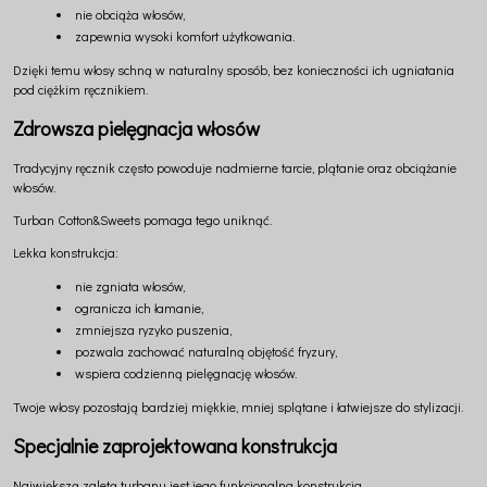
nie obciąża włosów,
zapewnia wysoki komfort użytkowania.
Dzięki temu włosy schną w naturalny sposób, bez konieczności ich ugniatania
pod ciężkim ręcznikiem.
Zdrowsza pielęgnacja włosów
Tradycyjny ręcznik często powoduje nadmierne tarcie, plątanie oraz obciążanie
włosów.
Turban Cotton&Sweets pomaga tego uniknąć.
Lekka konstrukcja:
nie zgniata włosów,
ogranicza ich łamanie,
zmniejsza ryzyko puszenia,
pozwala zachować naturalną objętość fryzury,
wspiera codzienną pielęgnację włosów.
Twoje włosy pozostają bardziej miękkie, mniej splątane i łatwiejsze do stylizacji.
Specjalnie zaprojektowana konstrukcja
Największą zaletą turbanu jest jego funkcjonalna konstrukcja.