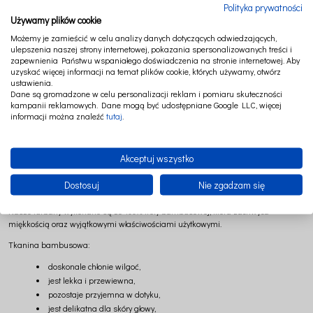
Polityka prywatności
komfortem po każdej kąpieli.
Używamy plików cookie
Turbany dla dzieci i dorosłych
Możemy je zamieścić w celu analizy danych dotyczących odwiedzających,
ulepszenia naszej strony internetowej, pokazania spersonalizowanych treści i
W kolekcji Cotton&Sweets znajdziesz turbany dostępne w dwóch rozmiarach:
zapewnienia Państwu wspaniałego doświadczenia na stronie internetowej. Aby
uzyskać więcej informacji na temat plików cookie, których używamy, otwórz
turban dla dzieci,
ustawienia.
Dane są gromadzone w celu personalizacji reklam i pomiaru skuteczności
turban dla dorosłych.
kampanii reklamowych. Dane mogą być udostępniane Google LLC, więcej
Dzięki temu każdy członek rodziny może korzystać z wygodnego rozwiązania
informacji można znaleźć
tutaj
.
dopasowanego do swoich potrzeb.
To praktyczne akcesorium sprawdzi się po kąpieli, basenie, wakacyjnych
Akceptuj wszystko
wyjazdach, podczas codziennej pielęgnacji włosów oraz domowych rytuałów SPA.
100% bambusowa frota najwyższej jakości
Dostosuj
Nie zgadzam się
Nasze turbany wykonane są ze 100% froty bambusowej, która zachwyca
miękkością oraz wyjątkowymi właściwościami użytkowymi.
Tkanina bambusowa:
doskonale chłonie wilgoć,
jest lekka i przewiewna,
pozostaje przyjemna w dotyku,
jest delikatna dla skóry głowy,