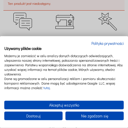
Ten produkt jest niedostępny.
CZAT ONLINE
SZYJEMY W POLSCE
TWORZYMY MAGIĘ
Polityka prywatności
Używamy plików cookie
Możemy je zamieścić w celu analizy danych dotyczących odwiedzających,
ulepszenia naszej strony internetowej, pokazania spersonalizowanych treści i
zapewnienia Państwu wspaniałego doświadczenia na stronie internetowej. Aby
uzyskać więcej informacji na temat plików cookie, których używamy, otwórz
BEZPIECZNE
RATY LUB PAYPO
NAJWYŻSZA JAKOŚĆ
ustawienia.
PŁATNOŚCI
Dane są gromadzone w celu personalizacji reklam i pomiaru skuteczności
kampanii reklamowych. Dane mogą być udostępniane Google LLC, więcej
informacji można znaleźć
tutaj
.
Akceptuj wszystko
Dostosuj
Nie zgadzam się
FOLLOW US