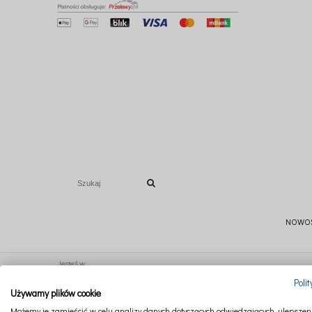
NOWO
Jesteś w:
Poli
Używamy plików cookie
Ten produkt jest niedostępny.
Możemy je zamieścić w celu analizy danych dotyczących odwiedzających, ulepszeni