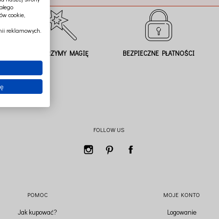
ałego
ów cookie,
ii reklamowych.
TWORZYMY MAGIĘ
BEZPIECZNE PŁATNOŚCI
ię
FOLLOW US
POMOC
MOJE KONTO
Jak kupować?
Logowanie