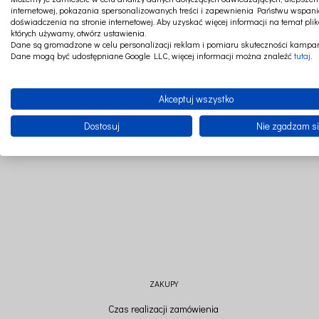
internetowej, pokazania spersonalizowanych treści i zapewnienia Państwu wspani
doświadczenia na stronie internetowej. Aby uzyskać więcej informacji na temat plik
których używamy, otwórz ustawienia.
Dane są gromadzone w celu personalizacji reklam i pomiaru skuteczności kampan
Dane mogą być udostępniane Google LLC, więcej informacji można znaleźć
tutaj
.
CZAT ONLINE
SZYJEMY W POLSCE
Akceptuj wszystko
Dostosuj
Nie zgadzam s
ZAKUPY
Czas realizacji zamówienia