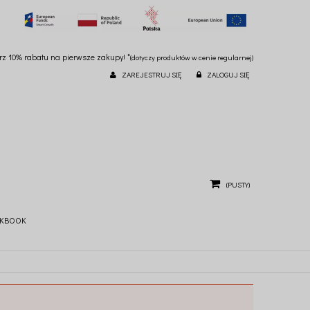
ierz 10% rabatu na pierwsze zakupy! *
(dotyczy produktów w cenie regularnej)
ZAREJESTRUJ SIĘ
ZALOGUJ SIĘ
(PUSTY)
KBOOK