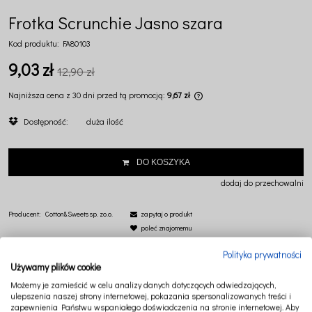
Frotka Scrunchie Jasno szara
Kod produktu:
FA80103
9,03 zł
12,90 zł
Najniższa cena z 30 dni przed tą promocją:
9,67 zł
Jeżeli produkt jest sprzeda
Dostępność:
duża ilość
dni, wyświetlana jest najni
momentu, kiedy produkt poj
sprzedaży.
DO KOSZYKA
dodaj do przechowalni
Producent:
Cotton&Sweets sp. zo.o.
zapytaj o produkt
poleć znajomemu
Polityka prywatności
Używamy plików cookie
Możemy je zamieścić w celu analizy danych dotyczących odwiedzających,
ulepszenia naszej strony internetowej, pokazania spersonalizowanych treści i
zapewnienia Państwu wspaniałego doświadczenia na stronie internetowej. Aby