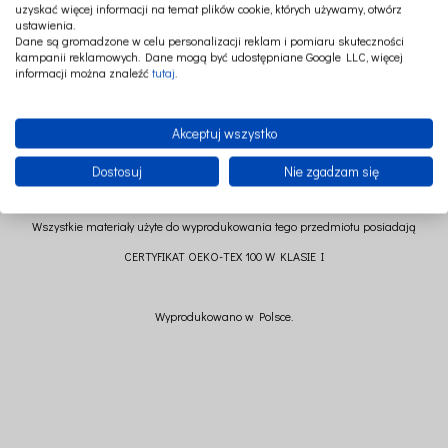
OPIS
PRODUKTY POWIĄZANE
uzyskać więcej informacji na temat plików cookie, których używamy, otwórz
ustawienia.
Dane są gromadzone w celu personalizacji reklam i pomiaru skuteczności
kampanii reklamowych. Dane mogą być udostępniane Google LLC, więcej
Gumka do włosów to świetny dodatek do wielu stylizacji. Delikatna dla włosów.
informacji można znaleźć
tutaj
.
Może być również używana jako bransoletka.
Skład: 95% bawełna 5% elastan
Akceptuj wszystko
Dostosuj
Nie zgadzam się
Wszystkie materiały użyte do wyprodukowania tego przedmiotu posiadają
CERTYFIKAT OEKO-TEX 100 W KLASIE I
Wyprodukowano w Polsce.