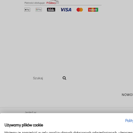
NOWO
Jesteś w:
Poli
Używamy plików cookie
Ten produkt jest niedostępny.
Możemy je zamieścić w celu analizy danych dotyczących odwiedzających, ulepszeni