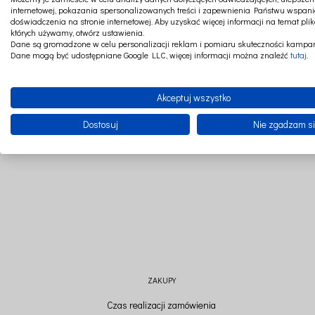
internetowej, pokazania spersonalizowanych treści i zapewnienia Państwu wspani
doświadczenia na stronie internetowej. Aby uzyskać więcej informacji na temat plik
których używamy, otwórz ustawienia.
Dane są gromadzone w celu personalizacji reklam i pomiaru skuteczności kampan
Dane mogą być udostępniane Google LLC, więcej informacji można znaleźć
tutaj
.
CZAT ONLINE
SZYJEMY W POLSCE
Akceptuj wszystko
Dostosuj
Nie zgadzam s
ZAKUPY
Czas realizacji zamówienia