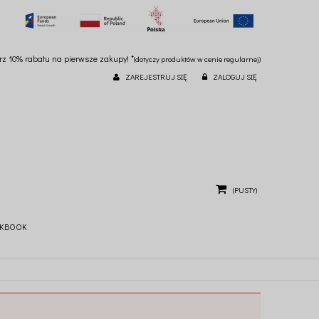
ierz 10% rabatu na pierwsze zakupy! *
(dotyczy produktów w cenie regularnej)
ZAREJESTRUJ SIĘ
ZALOGUJ SIĘ
(PUSTY)
KBOOK