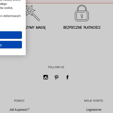
ałego
ów cookie,
ii reklamowych.
TWORZYMY MAGIĘ
BEZPIECZNE PŁATNOŚCI
ię
FOLLOW US
POMOC
MOJE KONTO
Jak kupować?
Logowanie