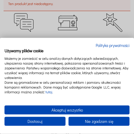
Ten produkt jest niedostępny.
CZAT ONLINE
SZYJEMY W POLSCE
TWORZYMY MAGIĘ
Polityka prywatności
Używamy plików cookie
Możemy je zamieścić w celu analizy danych dotyczących odwiedzających,
ulepszenia naszej strony internetowej, pokazania spersonalizowanych treści i
zapewnienia Państwu wspaniałego doświadczenia na stronie internetowej. Aby
uzyskać więcej informacji na temat plików cookie, których używamy, otwórz
BEZPIECZNE
RATY LUB PAYPO
NAJWYŻSZA JAKOŚĆ
ustawienia.
PŁATNOŚCI
Dane są gromadzone w celu personalizacji reklam i pomiaru skuteczności
kampanii reklamowych. Dane mogą być udostępniane Google LLC, więcej
informacji można znaleźć
tutaj
.
Akceptuj wszystko
Dostosuj
Nie zgadzam się
FOLLOW US