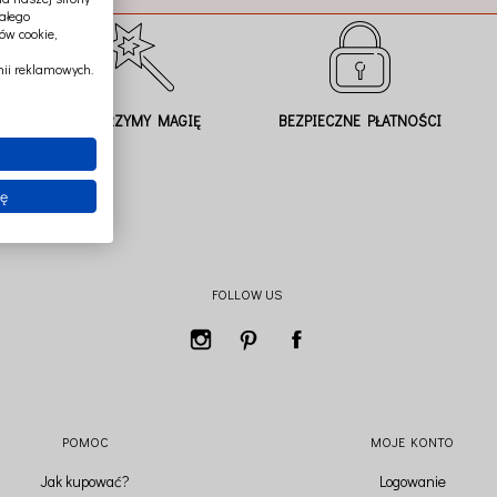
ałego
ów cookie,
ii reklamowych.
TWORZYMY MAGIĘ
BEZPIECZNE PŁATNOŚCI
ię
FOLLOW US
POMOC
MOJE KONTO
Jak kupować?
Logowanie