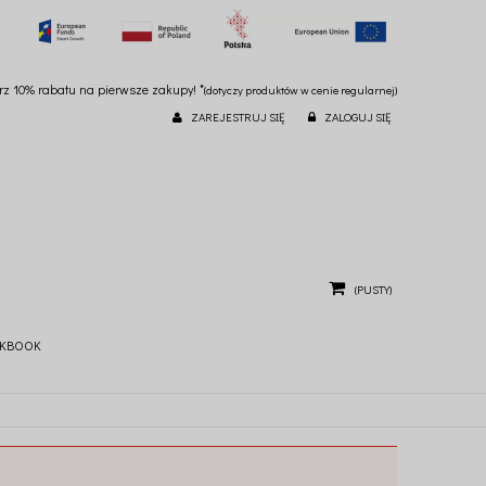
ierz 10% rabatu na pierwsze zakupy! *
(dotyczy produktów w cenie regularnej)
ZAREJESTRUJ SIĘ
ZALOGUJ SIĘ
(PUSTY)
KBOOK