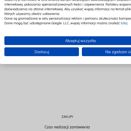
internetowej, pokazania spersonalizowanych treści i zapewnienia Państwu wspani
doświadczenia na stronie internetowej. Aby uzyskać więcej informacji na temat plik
których używamy, otwórz ustawienia.
Dane są gromadzone w celu personalizacji reklam i pomiaru skuteczności kampan
Dane mogą być udostępniane Google LLC, więcej informacji można znaleźć
tutaj
.
CZAT ONLINE
SZYJEMY W POLSCE
Akceptuj wszystko
Dostosuj
Nie zgadzam s
ZAKUPY
Czas realizacji zamówienia