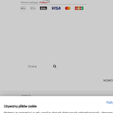
NOWO
Jesteś w:
Poli
Używamy plików cookie
Ten produkt jest niedostępny.
Możemy je zamieścić w celu analizy danych dotyczących odwiedzających, ulepszeni