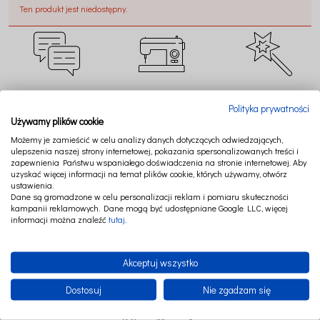
Ten produkt jest niedostępny.
CZAT ONLINE
SZYJEMY W POLSCE
TWORZYMY MAGIĘ
Polityka prywatności
Używamy plików cookie
Możemy je zamieścić w celu analizy danych dotyczących odwiedzających,
ulepszenia naszej strony internetowej, pokazania spersonalizowanych treści i
zapewnienia Państwu wspaniałego doświadczenia na stronie internetowej. Aby
uzyskać więcej informacji na temat plików cookie, których używamy, otwórz
BEZPIECZNE
RATY LUB PAYPO
NAJWYŻSZA JAKOŚĆ
ustawienia.
PŁATNOŚCI
Dane są gromadzone w celu personalizacji reklam i pomiaru skuteczności
kampanii reklamowych. Dane mogą być udostępniane Google LLC, więcej
informacji można znaleźć
tutaj
.
Akceptuj wszystko
Dostosuj
Nie zgadzam się
FOLLOW US