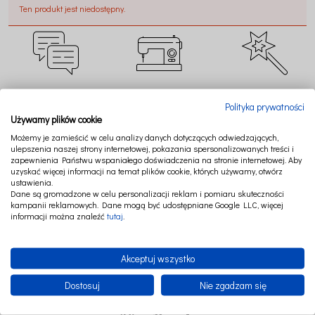
Ten produkt jest niedostępny.
CZAT ONLINE
SZYJEMY W POLSCE
TWORZYMY MAGIĘ
Polityka prywatności
Używamy plików cookie
Możemy je zamieścić w celu analizy danych dotyczących odwiedzających,
ulepszenia naszej strony internetowej, pokazania spersonalizowanych treści i
zapewnienia Państwu wspaniałego doświadczenia na stronie internetowej. Aby
uzyskać więcej informacji na temat plików cookie, których używamy, otwórz
BEZPIECZNE
RATY LUB PAYPO
NAJWYŻSZA JAKOŚĆ
ustawienia.
PŁATNOŚCI
Dane są gromadzone w celu personalizacji reklam i pomiaru skuteczności
kampanii reklamowych. Dane mogą być udostępniane Google LLC, więcej
informacji można znaleźć
tutaj
.
Akceptuj wszystko
Dostosuj
Nie zgadzam się
FOLLOW US