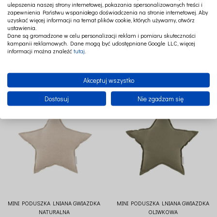
ulepszenia naszej strony internetowej, pokazania spersonalizowanych treści i
zapewnienia Państwu wspaniałego doświadczenia na stronie internetowej. Aby
uzyskać więcej informacji na temat plików cookie, których używamy, otwórz
ustawienia.
Dane są gromadzone w celu personalizacji reklam i pomiaru skuteczności
MINI PODUSZKA LNIANA GWIAZDKA
MINI PODUSZKA LNIANA GWIAZDKA
kampanii reklamowych. Dane mogą być udostępniane Google LLC, więcej
GRAFITOWA
JASNO SZARA
informacji można znaleźć
tutaj
.
59,00 zł
59,00 zł
Akceptuj wszystko
Dostosuj
Nie zgadzam się
MINI PODUSZKA LNIANA GWIAZDKA
MINI PODUSZKA LNIANA GWIAZDKA
NATURALNA
OLIWKOWA