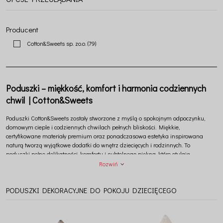
Producent
Cotton&Sweets sp. zo.o.
(79)
Poduszki – miękkość, komfort i harmonia codziennych
chwil | Cotton&Sweets
Poduszki
Cotton&Sweets
zostały stworzone z myślą o spokojnym odpoczynku,
domowym cieple i codziennych chwilach pełnych bliskości. Miękkie,
certyfikowane materiały premium oraz ponadczasowa estetyka inspirowana
naturą tworzą wyjątkowe dodatki do wnętrz dziecięcych i rodzinnych. To
poduszki pełne delikatności, komfortu i subtelnego piękna, które otulają
codzienność spokojem oraz harmonijną atmosferą domowego życia.
Rozwiń
PODUSZKI DEKORACYJNE DO POKOJU DZIECIĘCEGO