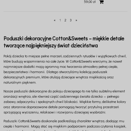
59,00 zł
«
1
2
3
»
Poduszki dekoracyjne Cotton&Sweets – miękkie detale
tworzące najpiękniejszy świat dzieciństwa
Pokój dziecka to miejsce pełne marzeń, codziennych rytuałów i wyjątkowych chwil,
które budują wspomnienia na całe życie. W
Cotton&Sweets
wierzymy, że nawet
najmniejsze dodatki mają ogromną moc tworzenia atmosfery pełnej ciepła,
bezpieczeństwa i harmonii. Dlatego stworzyliśmy kolekcję poduszek
dekoracyjnych premium, które otulają dziecięce wnętrza miękkością oraz
naturalnym pięknem.
Nasze poduszki dekoracyjne do pokoju dziecięcego to nie tylko subtelny element
aranżacji wnętrza, ale również część codziennego świata dziecka — pełnego
zabawy, odpoczynku i spokojnych chwil bliskości. Miękkie formy, delikatne kolory
oraz starannie dopracowane detale pomagają tworzyć przytulną przestrzeń
sprzyjającą wyciszeniu, relaksowi i rozwijaniu dziecięcej wyobraźni.
Poduszki Cotton&Sweets doskonale podkreślają charakter wnętrza, dodając mu
ciepła i harmonii. Mogą stać się miękkim podparciem podczas czytania książek,