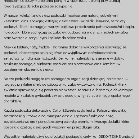
miejscem odpoczynku po dniu pełnym wrażeń lub ulubioną przytulanką
towarzyszącą dziecku podczas zasypiania.
W naszej kolekcji znajdziesz poduszki inspirowane naturą, subtelnymi
kształtami oraz spokojną estetyką dzieciństwa. Gwiazdki, księżyce, serca czy
poduszki-literki pomagają tworzyć bajkowe przestrzenie pełne wyobraźni i ciepła.
To dodatki, które zachęcają do zabawy, budowania własnych małych światów
oraz tworzenia przytulnych kącików do odpoczynku.
Miękkie faktury, hafty, frędzle i starannie dobrane wykończenia sprawiają, że
poduszki dekoracyjne stają się również wyjątkowym doświadczeniem
sensorycznym dla najmłodszych. Delikatne materiały i przyjemne w dotyku
struktury pomagają budować poczucie bezpieczeństwa oraz komfortu w
codziennym otoczeniu dziecka.
Nasze poduszki mogą także pomagać w organizacji dziecięcej przestrzeni —
tworząc przytulne strefy do odpoczynku, zabawy czy czytania. Poduszki-literki
świetnie sprawdzają się podczas pierwszych zabaw z alfabetem, a dekoracyjne
modele w kształcie gwiazdek czy serc dodają wnętrzu subtelnego, spokojnego
charakteru.
Każda poduszka dekoracyjna Cotton&Sweets szyta jest w Polsce z niezwykłą
starannością i troską o najmniejsze detale. Łączymy funkcjonalność,
bezpieczeństwo oraz ponadczasową estetykę premium, tworząc dodatki, które
pozostają częścią dziecięcych wspomnień przez długie lata.
Wszystkie materiały użyte do produkcji posiadają certyfikat OEKO-TEX® Standard