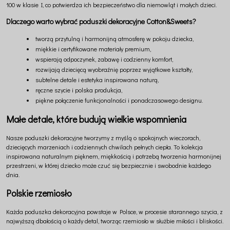
100 w klasie I, co potwierdza ich bezpieczeństwo dla niemowląt i małych dzieci.
Dlaczego warto wybrać poduszki dekoracyjne Cotton&Sweets?
tworzą przytulną i harmonijną atmosferę w pokoju dziecka,
miękkie i certyfikowane materiały premium,
wspierają odpoczynek, zabawę i codzienny komfort,
rozwijają dziecięcą wyobraźnię poprzez wyjątkowe kształty,
subtelne detale i estetyka inspirowana naturą,
ręczne szycie i polska produkcja,
piękne połączenie funkcjonalności i ponadczasowego designu.
Małe detale, które budują wielkie wspomnienia
Nasze poduszki dekoracyjne tworzymy z myślą o spokojnych wieczorach,
dziecięcych marzeniach i codziennych chwilach pełnych ciepła. To kolekcja
inspirowana naturalnym pięknem, miękkością i potrzebą tworzenia harmonijnej
przestrzeni, w której dziecko może czuć się bezpiecznie i swobodnie każdego
dnia.
Polskie rzemiosło
Każda poduszka dekoracyjna powstaje w Polsce, w procesie starannego szycia, z
najwyższą dbałością o każdy detal, tworząc rzemiosło w służbie miłości i bliskości.