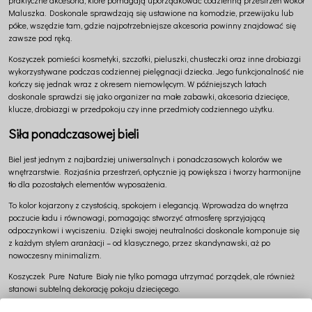
Maluszka. Doskonale sprawdzają się ustawione na komodzie, przewijaku lub
półce, wszędzie tam, gdzie najpotrzebniejsze akcesoria powinny znajdować się
zawsze pod ręką.
Koszyczek pomieści kosmetyki, szczotki, pieluszki, chusteczki oraz inne drobiazgi
wykorzystywane podczas codziennej pielęgnacji dziecka. Jego funkcjonalność nie
kończy się jednak wraz z okresem niemowlęcym. W późniejszych latach
doskonale sprawdzi się jako organizer na małe zabawki, akcesoria dziecięce,
klucze, drobiazgi w przedpokoju czy inne przedmioty codziennego użytku.
Siła ponadczasowej bieli
Biel jest jednym z najbardziej uniwersalnych i ponadczasowych kolorów we
wnętrzarstwie. Rozjaśnia przestrzeń, optycznie ją powiększa i tworzy harmonijne
tło dla pozostałych elementów wyposażenia.
To kolor kojarzony z czystością, spokojem i elegancją. Wprowadza do wnętrza
poczucie ładu i równowagi, pomagając stworzyć atmosferę sprzyjającą
odpoczynkowi i wyciszeniu. Dzięki swojej neutralności doskonale komponuje się
z każdym stylem aranżacji – od klasycznego, przez skandynawski, aż po
nowoczesny minimalizm.
Koszyczek Pure Nature Biały nie tylko pomaga utrzymać porządek, ale również
stanowi subtelną dekorację pokoju dziecięcego.