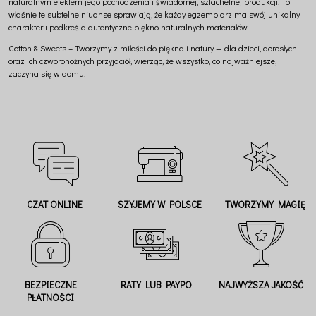
naturalnym efektem jego pochodzenia i świadomej, szlachetnej produkcji. To
właśnie te subtelne niuanse sprawiają, że każdy egzemplarz ma swój unikalny
charakter i podkreśla autentyczne piękno naturalnych materiałów.
Cotton & Sweets – Tworzymy z miłości do piękna i natury — dla dzieci, dorosłych
oraz ich czworonożnych przyjaciół, wierząc, że wszystko, co najważniejsze,
zaczyna się w domu.
CZAT ONLINE
SZYJEMY W POLSCE
TWORZYMY MAGIĘ
BEZPIECZNE
RATY LUB PAYPO
NAJWYŻSZA JAKOŚĆ
PŁATNOŚCI