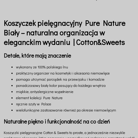
Koszyczek pielęgnacyjny Pure Nature
Biały – naturalna organizacja w
eleganckim wydaniu | Cotton&Sweets
Detale, które mają znaczenie
wykonany ze 100% polskiego lnu
praktyczny organizer na kosmetyki i akcesoria niemowlęce
pomaga utrzymać porządek na przewijaku i komodzie
ponadczasowy biały kolor pasujący do każdego wnętrza
miękkie, antyalergiczne wypełnienie
element kolekcji Pure Nature
ręcznie szyty w Polsce
wielofunkcyjne zastosowanie również po okresie niemowlęcym
Naturalne piękno i funkcjonalność na co dzień
Koszyczki pielęgnacyjne Cotton & Sweets to proste, a jednocześnie niezwykle
praktyczne akcesoria, które pomagają uporządkować codzienną przestrzeń wokół