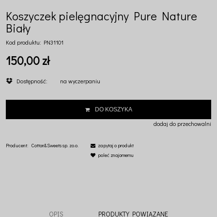
Koszyczek pielęgnacyjny Pure Nature
Biały
Kod produktu:
PN31101
150,00 zł
Dostępność:
na wyczerpaniu
DO KOSZYKA
dodaj do przechowalni
Producent:
Cotton&Sweets sp. zo.o.
zapytaj o produkt
poleć znajomemu
OPIS
PRODUKTY POWIĄZANE