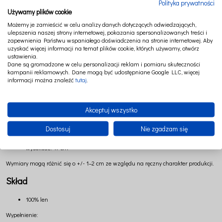
Naturalny len z kolekcji Pure Nature
Polityka prywatności
Używamy plików cookie
Koszyczek został wykonany ze 100% polskiego lnu – wyjątkowej tkaniny cenionej
Możemy je zamieścić w celu analizy danych dotyczących odwiedzających,
za trwałość, naturalne piękno i ponadczasowy charakter.
ulepszenia naszej strony internetowej, pokazania spersonalizowanych treści i
zapewnienia Państwu wspaniałego doświadczenia na stronie internetowej. Aby
Len zachwyca swoją szlachetną strukturą oraz autentycznym wyglądem. To
uzyskać więcej informacji na temat plików cookie, których używamy, otwórz
materiał wybierany przez osoby ceniące naturalne rozwiązania i wysoką jakość
ustawienia.
wykonania. Dzięki swojej uniwersalności doskonale wpisuje się w estetykę
Dane są gromadzone w celu personalizacji reklam i pomiaru skuteczności
kolekcji Pure Nature, pozwalając tworzyć spójne i harmonijne aranżacje pokoju
kampanii reklamowych. Dane mogą być udostępniane Google LLC, więcej
dziecka.
informacji można znaleźć
tutaj
.
Koszyczek pięknie komponuje się z pozostałymi produktami kolekcji, takimi jak
pościele, poduszki, baldachimy, organizery czy tekstylia dekoracyjne.
Akceptuj wszystko
Wymiary
Dostosuj
Nie zgadzam się
średnica: 20 cm
wysokość: 17 cm
Wymiary mogą różnić się o +/- 1–2 cm ze względu na ręczny charakter produkcji.
Skład
100% len
Wypełnienie: