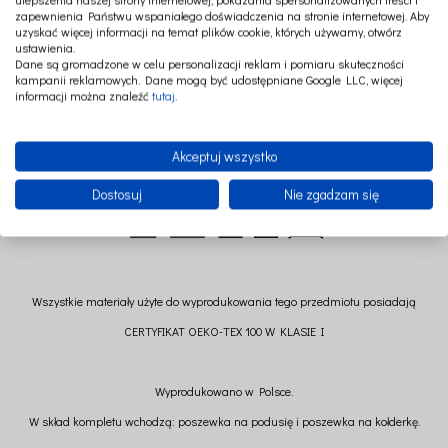
falbanką zapewni Twojemu dziecku najpiękniejsze sny.
zapewnienia Państwu wspaniałego doświadczenia na stronie internetowej. Aby
uzyskać więcej informacji na temat plików cookie, których używamy, otwórz
Pościel bez wypełnienia.
ustawienia.
Dane są gromadzone w celu personalizacji reklam i pomiaru skuteczności
kampanii reklamowych. Dane mogą być udostępniane Google LLC, więcej
Wymiary poduszki: 40 cm x 45 cm (+/- 2cm)
informacji można znaleźć
tutaj
.
Wymiary kołderki: 70 cm x 100 cm (+/- 2 cm)
Skład: 100 % bawełna,
Akceptuj wszystko
Dostosuj
Nie zgadzam się
Wszystkie materiały użyte do wyprodukowania tego przedmiotu posiadają
CERTYFIKAT OEKO-TEX 100 W KLASIE I
Wyprodukowano w Polsce.
W skład kompletu wchodzą: poszewka na podusię i poszewka na kołderkę.