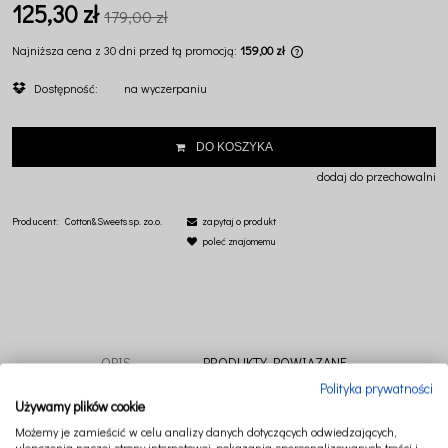
125,30 zł
179,00 zł
Najniższa cena z 30 dni przed tą promocją:
159,00 zł
Jeżeli produkt jest sprz
Dostępność:
na wyczerpaniu
dni, wyświetlana jest na
momentu, kiedy produkt p
sprzedaży.
DO KOSZYKA
dodaj do przechowalni
Producent:
Cotton&Sweets sp. zo.o.
zapytaj o produkt
poleć znajomemu
OPIS
PRODUKTY POWIĄZANE
Polityka prywatności
Używamy plików cookie
Możemy je zamieścić w celu analizy danych dotyczących odwiedzających,
Przepiękna pościel dziecięca wykonana z bawełny satynowej wykończona
ulepszenia naszej strony internetowej, pokazania spersonalizowanych treści i