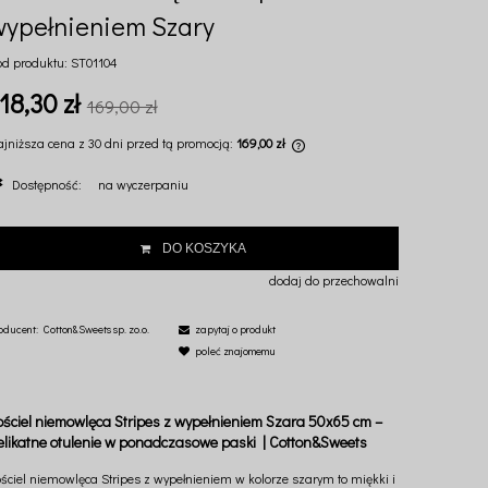
wypełnieniem Szary
od produktu:
ST01104
18,30 zł
169,00 zł
ajniższa cena z 30 dni przed tą promocją:
169,00 zł
Dostępność:
na wyczerpaniu
Jeżeli produkt jest sprzedawany krócej niż 30
dni, wyświetlana jest najniższa cena od
momentu, kiedy produkt pojawił się w
DO KOSZYKA
sprzedaży.
dodaj do przechowalni
oducent:
Cotton&Sweets sp. zo.o.
zapytaj o produkt
poleć znajomemu
ościel niemowlęca Stripes z wypełnieniem Szara 50x65 cm –
elikatne otulenie w ponadczasowe paski | Cotton&Sweets
ościel niemowlęca Stripes z wypełnieniem w kolorze szarym to miękki i