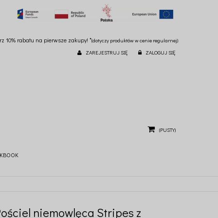
ierz 10% rabatu na pierwsze zakupy! *
(dotyczy produktów w cenie regularnej)
ZAREJESTRUJ SIĘ
ZALOGUJ SIĘ
(PUSTY)
KBOOK
Pościel niemowlęca Stripes z