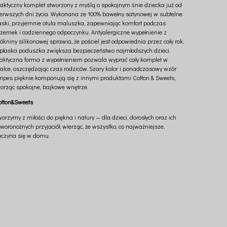
raktyczny komplet stworzony z myślą o spokojnym śnie dziecka już od
ierwszych dni życia. Wykonana ze 100% bawełny satynowej w subtelne
aski, przyjemnie otula maluszka, zapewniając komfort podczas
rzemek i codziennego odpoczynku. Antyalergiczne wypełnienie z
ókniny silikonowej sprawia, że pościel jest odpowiednia przez cały rok,
 płaska poduszka zwiększa bezpieczeństwo najmłodszych dzieci.
raktyczna forma z wypełnieniem pozwala wyprać cały komplet w
ralce, oszczędzając czas rodziców. Szary kolor i ponadczasowy wzór
tripes pięknie komponują się z innymi produktami Cotton & Sweets,
worząc spokojne, bajkowe wnętrze.
otton&Sweets
orzymy z miłości do piękna i natury — dla dzieci, dorosłych oraz ich
woronożnych przyjaciół, wierząc, że wszystko, co najważniejsze,
aczyna się w domu.