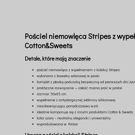
Pościel niemowlęca Stripes z wype
Cotton&Sweets
Detale, które mają znaczenie
pościel niemowlęca z wypełnieniem z kolekcji Stripes
wykonana z bawełny satynowej w paski
komplet z płaską poduszką bezpieczną od pierwszych dni życ
praktyczne rozwiązanie — całość można prać w pralce
rozmiar: 50x65 cm
wypełnienie z antyalergicznej włókniny silikonowej
niezobowiązujący, ponadczasowy wzór
idealnie komponuje się z innymi produktami Cotton & Sweets
kolor szary – neutralny, elegancki i uniwersalny
wyprodukowana w Polsce