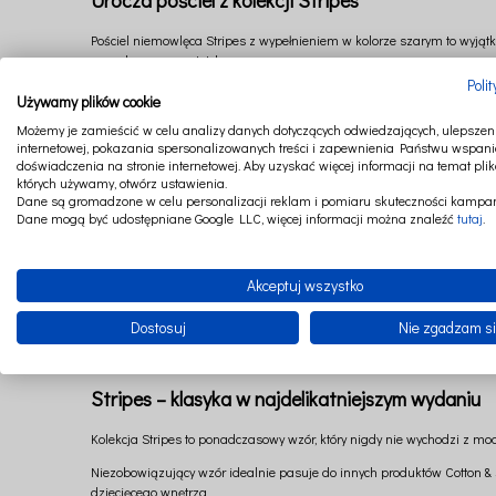
Urocza pościel z kolekcji Stripes
Pościel niemowlęca Stripes z wypełnieniem w kolorze szarym to wyjąt
ponadczasową estetyką.
Poli
To pościel stworzona z myślą o pierwszych dniach życia dziecka — o
Używamy plików cookie
antyalergicznym wypełnieniem przyjemnie otula dziecko przez cały rok
Możemy je zamieścić w celu analizy danych dotyczących odwiedzających, ulepszeni
internetowej, pokazania spersonalizowanych treści i zapewnienia Państwu wspani
Praktyczne rozwiązanie dla rodziców
doświadczenia na stronie internetowej. Aby uzyskać więcej informacji na temat plik
których używamy, otwórz ustawienia.
Pościel z wypełnieniem to niezwykle wygodne rozwiązanie w codziennej
Dane są gromadzone w celu personalizacji reklam i pomiaru skuteczności kampan
Dane mogą być udostępniane Google LLC, więcej informacji można znaleźć
tutaj
.
To szczególnie ważne w pierwszych miesiącach życia dziecka, kiedy fun
Miękka bawełna satynowa
Akceptuj wszystko
Pościel została uszyta ze 100% bawełny satynowej, która jest cudownie 
pierwszym łóżeczku maluszka.
Dostosuj
Nie zgadzam s
Antyalergiczna włóknina silikonowa zapewnia całoroczne, przyjemne o
Stripes – klasyka w najdelikatniejszym wydaniu
Kolekcja Stripes to ponadczasowy wzór, który nigdy nie wychodzi z mod
Niezobowiązujący wzór idealnie pasuje do innych produktów Cotton & S
dziecięcego wnętrza.