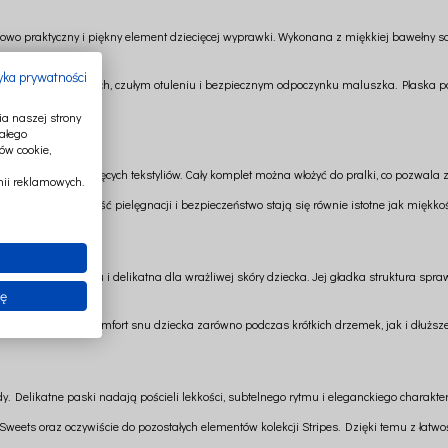
kowo praktyczny i piękny element dziecięcej wyprawki. Wykonana z miękkiej bawełny sa
tyka prywatności
 spokojnych drzemkach, czułym otuleniu i bezpiecznym odpoczynku maluszka. Płaska p
.
a naszej strony
ałego
ów cookie,
 pielęgnacji dziecięcych tekstyliów. Cały komplet można włożyć do pralki, co pozwala
ii reklamowych.
kcjonalność, łatwość pielęgnacji i bezpieczeństwo stają się równie istotne jak miękko
przyjemna w dotyku i delikatna dla wrażliwej skóry dziecka. Jej gładka struktura spraw
ię
tulenie, dbając o komfort snu dziecka zarówno podczas krótkich drzemek, jak i dłużs
y. Delikatne paski nadają pościeli lekkości, subtelnego rytmu i eleganckiego charakte
weets oraz oczywiście do pozostałych elementów kolekcji Stripes. Dzięki temu z łatw