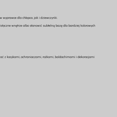
w wyprawce dla chłopca, jak i dziewczynki.
styczne wnętrze albo stanowić subtelną bazę dla bardziej kolorowych
wiać z kocykami, ochraniaczami, rożkami, baldachimami i dekoracjami