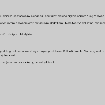
u dziecka. Jest spokojny, elegancki i neutralny, dlatego pięknie sprawdzi się zarówno 
drowym różem, drewnem oraz naturalnymi dodatkami. Może tworzyć delikatne, minimali
ość dziecięcych tekstyliów.
by perfekcyjnie komponować się z innymi produktami Cotton & Sweets. Można ją zesta
cej beztroski.
 pokoju maluszka spokojny, przytulny klimat.