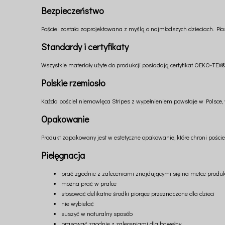
Bezpieczeństwo
Pościel została zaprojektowana z myślą o najmłodszych dzieciach. Pł
Standardy i certyfikaty
Wszystkie materiały użyte do produkcji posiadają certyfikat OEKO-TEX®
Polskie rzemiosło
Każda pościel niemowlęca Stripes z wypełnieniem powstaje w Polsce, w 
Opakowanie
Produkt zapakowany jest w estetyczne opakowanie, które chroni pości
Pielęgnacja
prać zgodnie z zaleceniami znajdującymi się na metce produ
można prać w pralce
stosować delikatne środki piorące przeznaczone dla dzieci
nie wybielać
suszyć w naturalny sposób
prasować zgodnie z zaleceniami dla bawełny