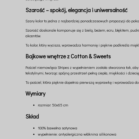
Szarość – spokój, elegancja i uniwersalność
Szary kolor to jedna z najbardziej ponadczasowych propozycji do pokoj
Szarość doskonale komponuje się z bielą, beżem, ecru, błękitem, pu
akcentów.
To kolor, który wycisza, wprowadza harmonię i pięknie podkreśla miękk
Bajkowe wnętrze z Cotton & Sweets
Pościel niemowlęca Stripes z wypełnieniem została stworzona tak, a
tekstylnymi, tworząc spójną przestrzeń pełną ciepła, miękkości i dziecię
To pościel, która pięknie dopełnia pierwszą wyprawkę i wprowadza do
Wymiary
rozmiar: 50x65 cm
Skład
100% bawełna satynowa
wypełnienie: antyalergiczna włóknina silikonowa