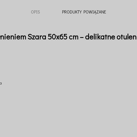
OPIS
PRODUKTY POWIĄZANE
łnieniem Szara 50x65 cm – delikatne otule
ia