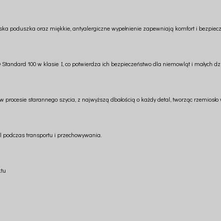
aska poduszka oraz miękkie, antyalergiczne wypełnienie zapewniają komfort i bezpiec
 Standard 100 w klasie I, co potwierdza ich bezpieczeństwo dla niemowląt i małych dzi
procesie starannego szycia, z najwyższą dbałością o każdy detal, tworząc rzemiosło w 
el podczas transportu i przechowywania.
ktu