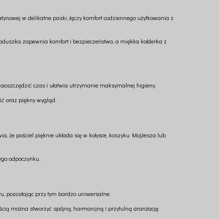
tynowej w delikatne paski, łączy komfort codziennego użytkowania z
oduszka zapewnia komfort i bezpieczeństwo, a miękka kołderka z
 zaoszczędzić czas i ułatwia utrzymanie maksymalnej higieny.
ść oraz piękny wygląd.
ia, że pościel pięknie układa się w kołysce, koszyku Mojżesza lub
zego odpoczynku.
ru, pozostając przy tym bardzo uniwersalne.
ością można stworzyć spójną, harmonijną i przytulną aranżację