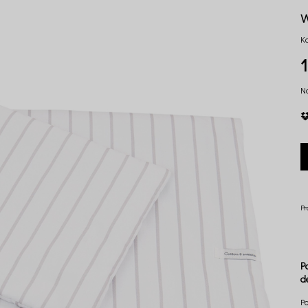
K
1
N
Pr
P
d
P