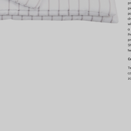
p
p
p
d
wł
a
P
p
S
t
C
Tw
cz
z