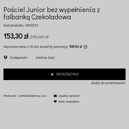
Pościel Junior bez wypełnienia z
falbanką Czekoladowa
Kod produktu:
SG03253
153,30 zł
219,00 zł
Najniższa cena z 30 dni przed tą promocją:
109,50 zł
Jeżeli produkt jest sprz
Dostępność:
średnia ilość
dni, wyświetlana jest na
momentu, kiedy produkt p
sprzedaży.
DO KOSZYKA
dodaj do przechowalni
Producent:
Cotton&Sweets sp. zo.o.
zapytaj o produkt
poleć znajomemu