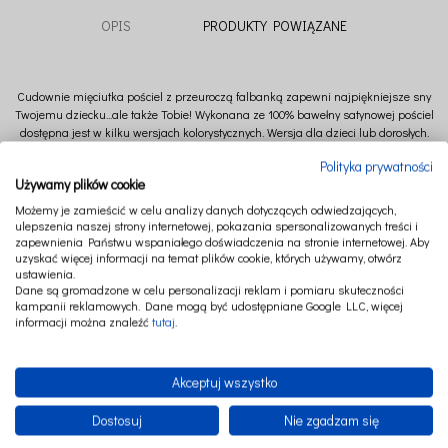
OPIS
PRODUKTY POWIĄZANE
Cudownie mięciutka pościel z przeuroczą falbanką zapewni najpiękniejsze sny
Twojemu dziecku...ale także Tobie! Wykonana ze 100% bawełny satynowej pościel
dostępna jest w kilku wersjach kolorystycznych. Wersja dla dzieci lub dorosłych.
Tylko pomyśl jak wspaniale byłoby zanurzyć się w tych falbankach i odpłynąć w
Polityka prywatności
krainę snów.
Używamy plików cookie
Możemy je zamieścić w celu analizy danych dotyczących odwiedzających,
ulepszenia naszej strony internetowej, pokazania spersonalizowanych treści i
Wymiary poduszki: 40 cm x 60 cm (+/- 2cm)
zapewnienia Państwu wspaniałego doświadczenia na stronie internetowej. Aby
uzyskać więcej informacji na temat plików cookie, których używamy, otwórz
Wymiary kołderki: 100 cm x 135 cm (+/- 2 cm)
ustawienia.
Dane są gromadzone w celu personalizacji reklam i pomiaru skuteczności
kampanii reklamowych. Dane mogą być udostępniane Google LLC, więcej
Skład: 100 % bawełna,
informacji można znaleźć
tutaj
.
Akceptuj wszystko
Dostosuj
Nie zgadzam się