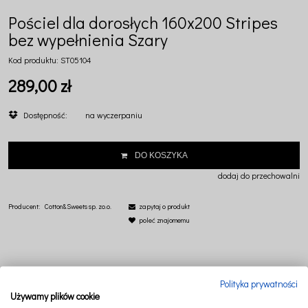
Pościel dla dorosłych 160x200 Stripes
bez wypełnienia Szary
Kod produktu:
ST05104
289,00 zł
Dostępność:
na wyczerpaniu
DO KOSZYKA
dodaj do przechowalni
Producent:
Cotton&Sweets sp. zo.o.
zapytaj o produkt
poleć znajomemu
Polityka prywatności
Używamy plików cookie
OPIS
PRODUKTY POWIĄZANE