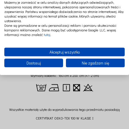
Możemy je zamieścić w celu analizy danych dotyczących odwiedzających,
ulepszenia naszej strony internetowej, pokazania spersonalizowanych treści i
zapewnienia Państwu wspaniałego doświadczenia na stronie internetowej. Aby
uzyskać więcej informacji na temat plików cookie, których używamy, otwórz
Urocza pościel dla dorosłych wykonana z bawełny satynowej.
ustawienia.
Dane są gromadzone w celu personalizacji reklam i pomiaru skuteczności
Niezobowiązujący wzór idealnie pasuje do innych produktów Cotton & Sweets
kampanii reklamowych. Dane mogą być udostępniane Google LLC, więcej
oraz oczywiście kolekcji tej samej kolekcji.
informacji można znaleźć
tutaj
.
W skład kompletu wchodzą: dwie poszewki na poduszki oraz poszwa na kołdrę.
Dostępna w kilku rozmiarach.
Akceptuj wszystko
Skład: 100% bawełna satynowa
Dostosuj
Nie zgadzam się
Wymiary poduszki: 50 cm x 60 cm (+/- 2cm)
Wymiary kołderki: 160 cm x 200 cm (+/- 2 cm)
Wszystkie materiały użyte do wyprodukowania tego przedmiotu posiadają
CERTYFIKAT OEKO-TEX 100 W KLASIE I